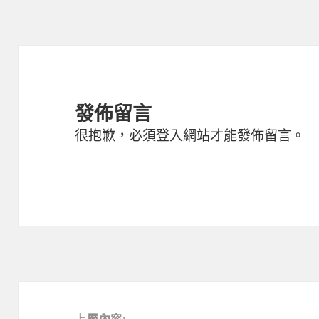
期:
寸
發佈留言
很抱歉，必須
登入
網站才能發佈留言。
文
章
上層內容: