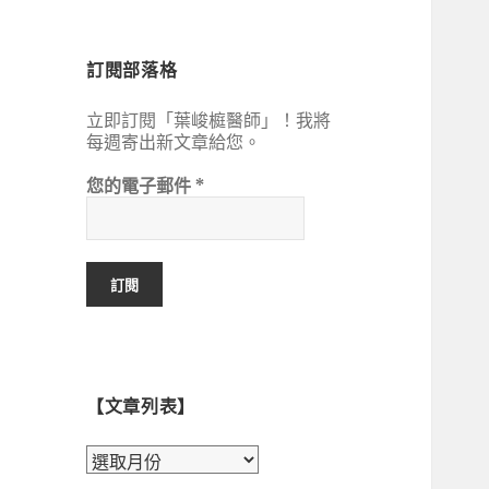
鍵
字:
訂閱部落格
立即訂閱「葉峻榳醫師」！我將
每週寄出新文章給您。
您的電子郵件
*
【文章列表】
【文
章