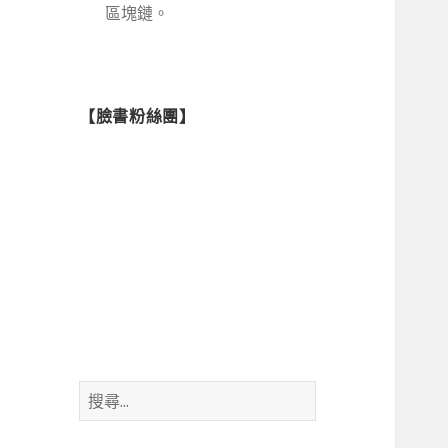
區塊鏈。
【臉書粉絲團】
搜
尋
關