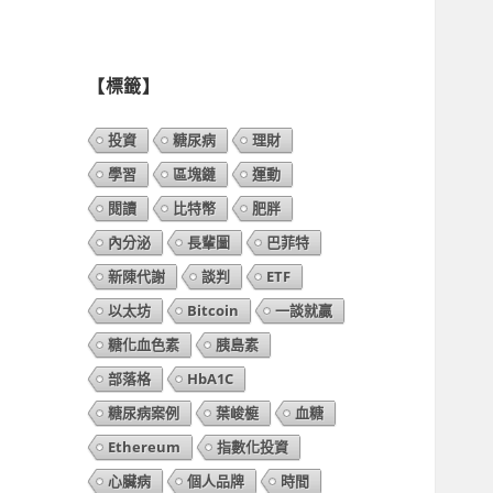
列
表】
【標籤】
投資
糖尿病
理財
學習
區塊鏈
運動
閱讀
比特幣
肥胖
內分泌
長輩圖
巴菲特
新陳代謝
談判
ETF
以太坊
Bitcoin
一談就贏
糖化血色素
胰島素
部落格
HbA1C
糖尿病案例
葉峻榳
血糖
Ethereum
指數化投資
心臟病
個人品牌
時間