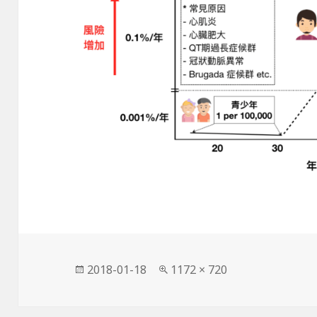
發
完
2018-01-18
1172 × 720
佈
整
日
尺