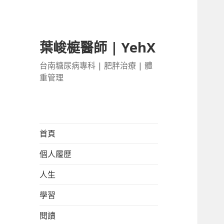
葉峻榳醫師 | YehX
台南糖尿病專科 | 肥胖治療 | 體
重管理
首頁
個人履歷
人生
學習
閱讀