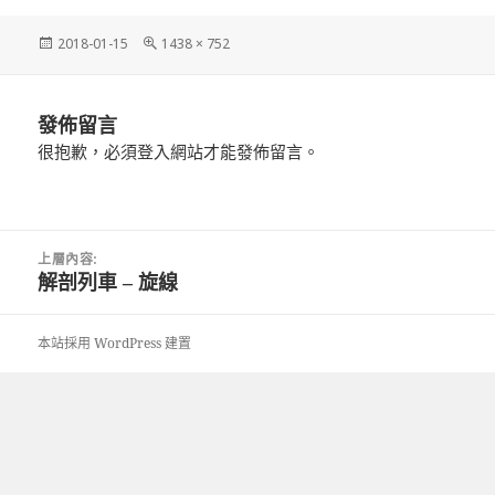
發
完
2018-01-15
1438 × 752
佈
整
日
尺
期:
寸
發佈留言
很抱歉，必須
登入
網站才能發佈留言。
文
上層內容:
章
解剖列車 – 旋線
導
覽
本站採用 WordPress 建置