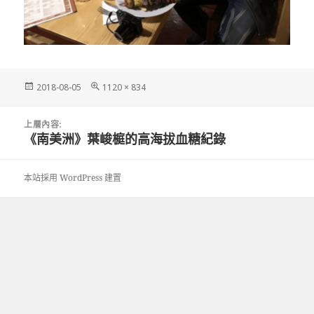
發
完
2018-08-05
1120 × 834
佈
整
日
尺
文
期:
寸
上層內容:
章
《南美洲》葉峻榳的高海拔血糖紀錄
導
覽
本站採用 WordPress 建置