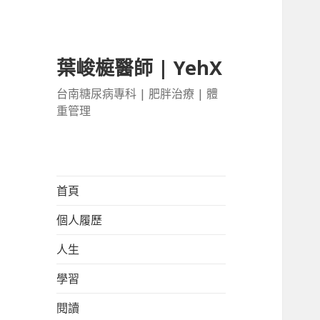
葉峻榳醫師 | YehX
台南糖尿病專科 | 肥胖治療 | 體
重管理
首頁
個人履歷
人生
學習
閱讀