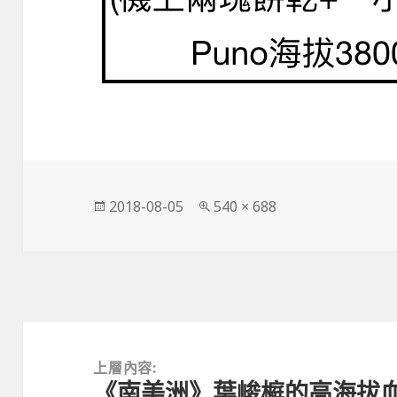
發
完
2018-08-05
540 × 688
佈
整
日
尺
期:
寸
文
章
上層內容:
《南美洲》葉峻榳的高海拔
導