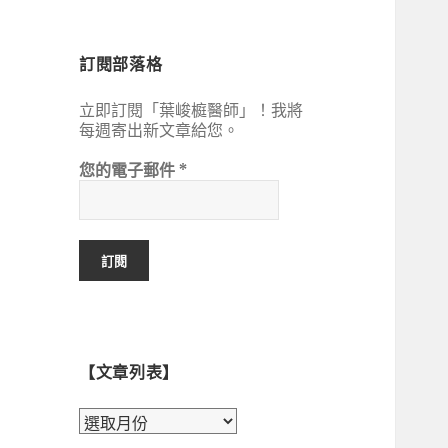
鍵
字:
訂閱部落格
立即訂閱「葉峻榳醫師」！我將
每週寄出新文章給您。
您的電子郵件
*
【文章列表】
【文
章