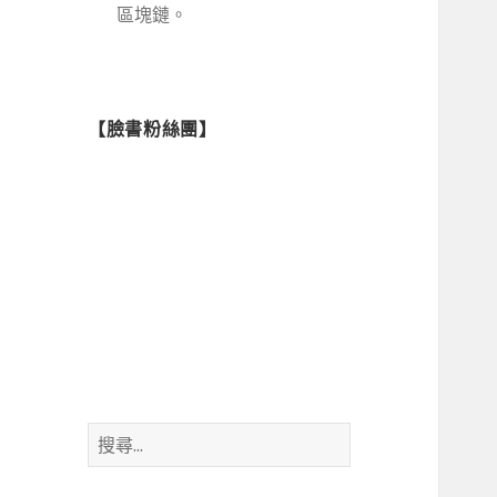
區塊鏈。
【臉書粉絲團】
搜
尋
關