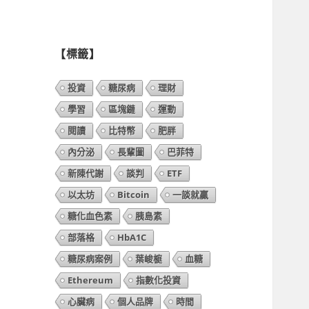
列
表】
【標籤】
投資
糖尿病
理財
學習
區塊鏈
運動
閱讀
比特幣
肥胖
內分泌
長輩圖
巴菲特
新陳代謝
談判
ETF
以太坊
Bitcoin
一談就贏
糖化血色素
胰島素
部落格
HbA1C
糖尿病案例
葉峻榳
血糖
Ethereum
指數化投資
心臟病
個人品牌
時間