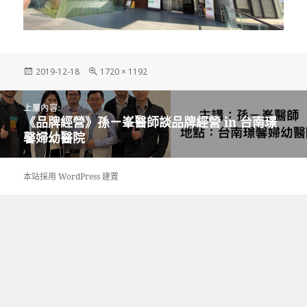
發
完
2019-12-18
1720 × 1192
佈
整
日
尺
文
期:
寸
上層內容:
章
《品牌經營》孫ㄧ峯醫師談品牌經營 in 台南璟
導
馨婦幼醫院
覽
本站採用 WordPress 建置