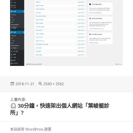
發
完
2018-11-21
2560 × 2582
佈
整
日
尺
文
期:
寸
上層內容:
章
30分鐘，快速架出個人網站「葉峻榳診
導
所」?
覽
本站採用 WordPress 建置