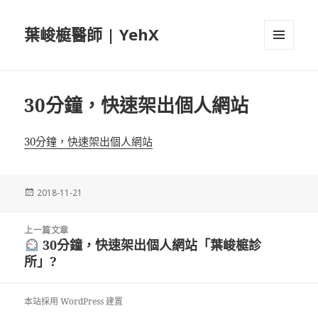
葉峻榳醫師 | YehX
選單及
小工具
30分鐘，快速架出個人網站
30分鐘，快速架出個人網站
發
2018-11-21
佈
日
文
期:
上一篇文章
章
30分鐘，快速架出個人網站「葉峻榳診
上
導
所」?
一
覽
篇
文
本站採用 WordPress 建置
章: