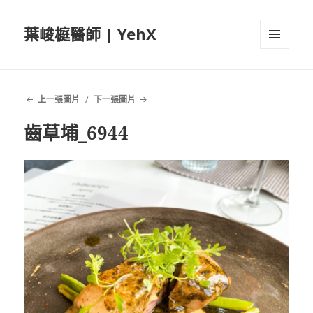
葉峻榳醫師 | YehX
選單及
小工具
上一張圖片
下一張圖片
齒草埔_6944