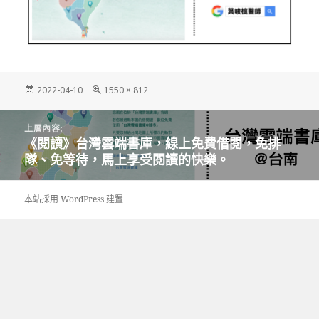
發
完
2022-04-10
1550 × 812
佈
整
日
尺
文
期:
寸
上層內容:
章
《閱讀》台灣雲端書庫，線上免費借閱，免排
導
隊、免等待，馬上享受閱讀的快樂。
覽
本站採用 WordPress 建置