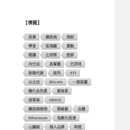
列
表】
【標籤】
投資
糖尿病
理財
學習
區塊鏈
運動
閱讀
比特幣
肥胖
內分泌
長輩圖
巴菲特
新陳代謝
談判
ETF
以太坊
Bitcoin
一談就贏
糖化血色素
胰島素
部落格
HbA1C
糖尿病案例
葉峻榳
血糖
Ethereum
指數化投資
心臟病
個人品牌
時間