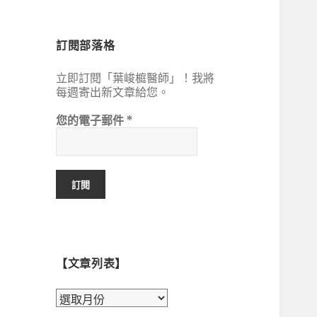
鍵
字:
訂閱部落格
立即訂閱「葉峻榳醫師」！我將
每週寄出新文章給您。
您的電子郵件
*
【文章列表】
【文
章