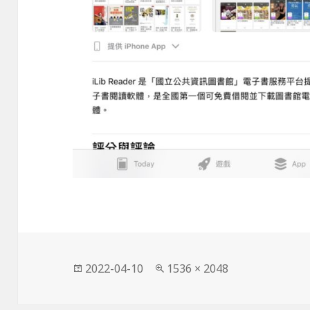
發
完
2022-04-10
1536 × 2048
佈
整
日
尺