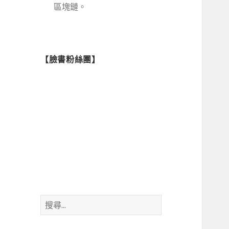
區塊鏈。
【臉書粉絲團】
搜
尋
關