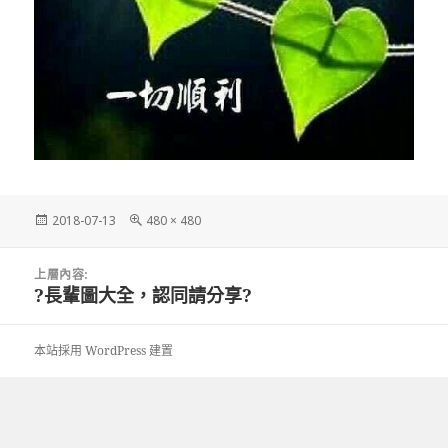
發
完
2018-07-13
480 × 480
佈
整
日
尺
文
期:
寸
上層內容:
章
?長輩圖大全，認同請分享?
導
覽
本站採用 WordPress 建置