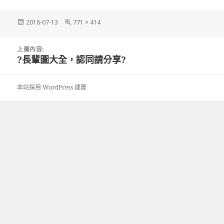
發
完
2018-07-13
771 × 414
佈
整
日
尺
文
期:
寸
上層內容:
章
?長輩圖大全，認同請分享?
導
覽
本站採用 WordPress 建置