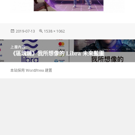
發
完
2019-07-13
1538 × 1062
佈
整
日
尺
文
期:
寸
上層內容:
章
《區塊鏈》我所想像的 Libra 未來藍圖
導
覽
本站採用 WordPress 建置