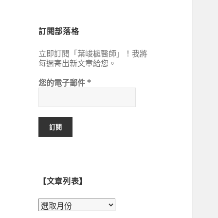
鍵
字:
訂閱部落格
立即訂閱「葉峻榳醫師」！我將
每週寄出新文章給您。
您的電子郵件
*
【文章列表】
【文
章