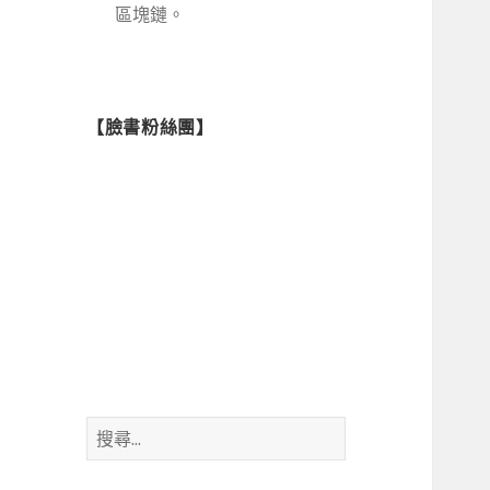
區塊鏈。
【臉書粉絲團】
搜
尋
關