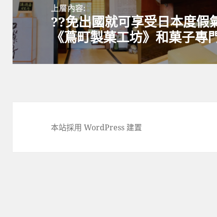
章
上層內容:
??免出國就可享受日本度假
導
《蔦町製菓工坊》和菓子專門
覽
本站採用 WordPress 建置