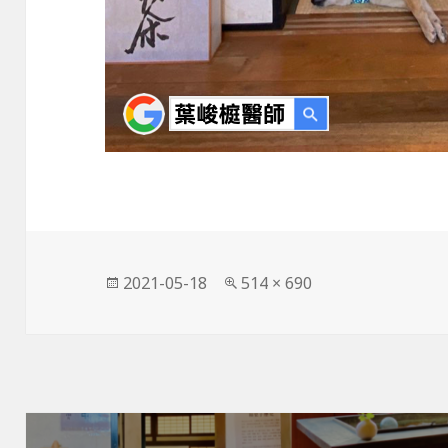
發
完
2021-05-18
514 × 690
佈
整
日
尺
期:
寸
文