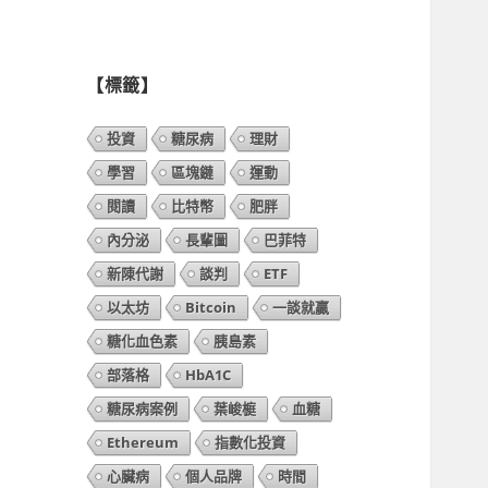
列
表】
【標籤】
投資
糖尿病
理財
學習
區塊鏈
運動
閱讀
比特幣
肥胖
內分泌
長輩圖
巴菲特
新陳代謝
談判
ETF
以太坊
Bitcoin
一談就贏
糖化血色素
胰島素
部落格
HbA1C
糖尿病案例
葉峻榳
血糖
Ethereum
指數化投資
心臟病
個人品牌
時間