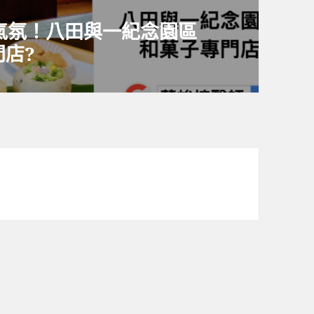
氣氛！八田與一紀念園區
店?