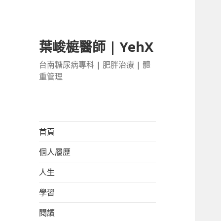
葉峻榳醫師 | YehX
台南糖尿病專科 | 肥胖治療 | 體
重管理
首頁
個人履歷
人生
學習
閱讀