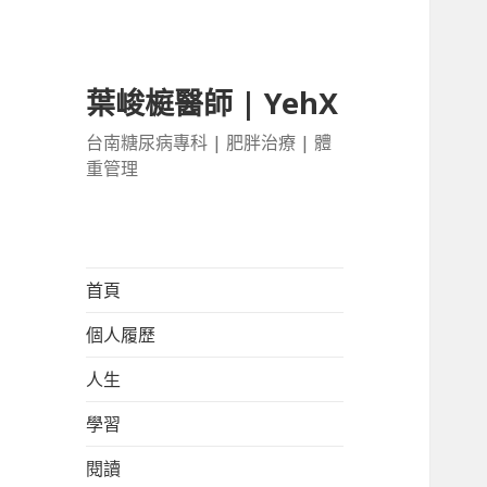
葉峻榳醫師 | YehX
台南糖尿病專科 | 肥胖治療 | 體
重管理
首頁
個人履歷
人生
學習
閱讀