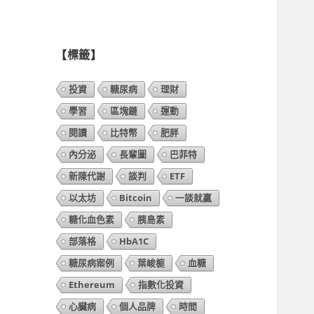
列
表】
【標籤】
投資
糖尿病
理財
學習
區塊鏈
運動
閱讀
比特幣
肥胖
內分泌
長輩圖
巴菲特
新陳代謝
談判
ETF
以太坊
Bitcoin
一談就贏
糖化血色素
胰島素
部落格
HbA1C
糖尿病案例
葉峻榳
血糖
Ethereum
指數化投資
心臟病
個人品牌
時間