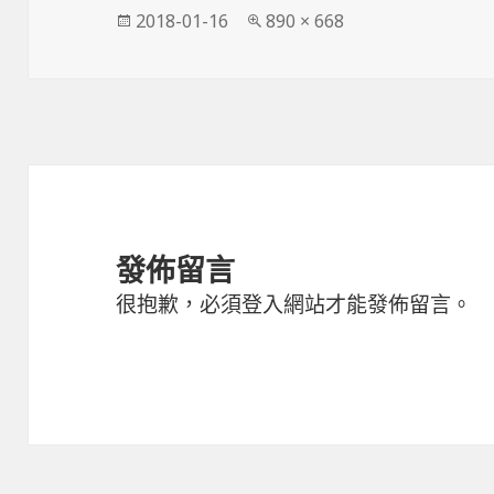
發
完
2018-01-16
890 × 668
佈
整
日
尺
期:
寸
發佈留言
很抱歉，必須
登入
網站才能發佈留言。