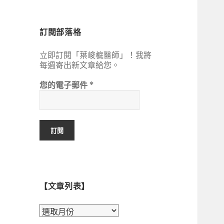
鍵
字:
訂閱部落格
立即訂閱「葉峻榳醫師」！我將
每週寄出新文章給您。
您的電子郵件
*
【文章列表】
【文
章