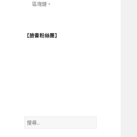
區塊鏈。
【臉書粉絲團】
搜
尋
關