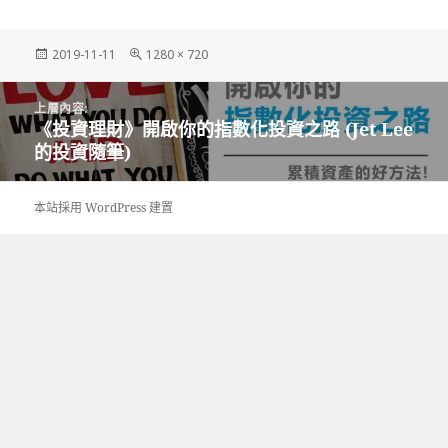
發
完
2019-11-11
1280 × 720
佈
整
日
尺
文
期:
寸
上層內容:
章
《投資理財》開啟你的指數化投資之路 (Jet Lee
導
的投資隨筆)
覽
本站採用 WordPress 建置