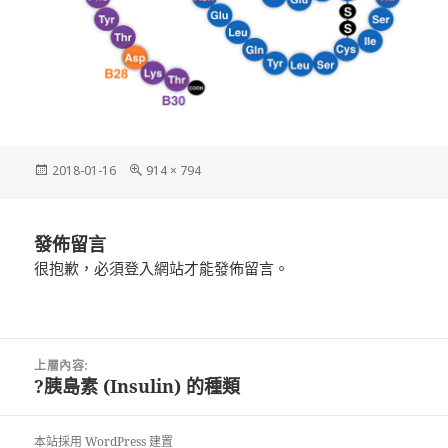
發
完
2018-01-16
914 × 794
佈
整
日
尺
期:
寸
發佈留言
很抱歉，必須
登入
網站才能發佈留言。
文
上層內容:
章
?胰島素 (Insulin) 的種類
導
覽
本站採用 WordPress 建置