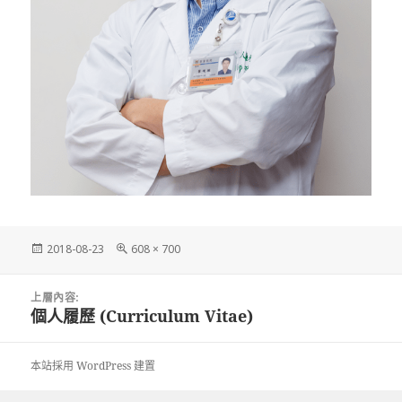
發
完
2018-08-23
608 × 700
佈
整
日
尺
文
期:
寸
上層內容:
章
個人履歷 (Curriculum Vitae)
導
覽
本站採用 WordPress 建置