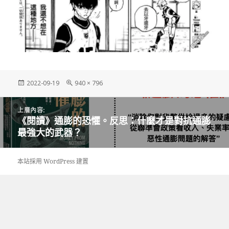
發
完
2022-09-19
940 × 796
佈
整
日
尺
文
期:
寸
上層內容:
章
《閱讀》通膨的恐懼。反思：什麼才是對抗通膨
導
最強大的武器？
覽
本站採用 WordPress 建置