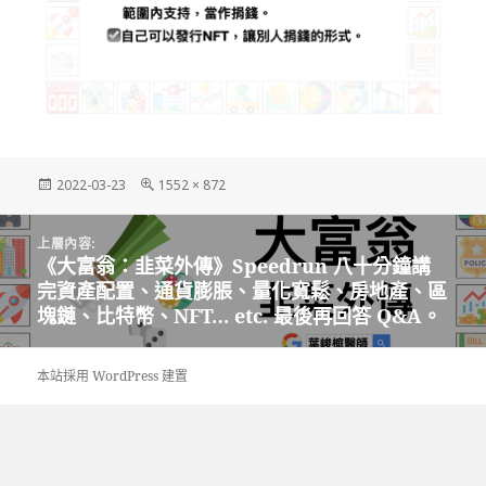
發
完
2022-03-23
1552 × 872
佈
整
日
尺
文
期:
寸
上層內容:
章
《大富翁：韭菜外傳》Speedrun 八十分鐘講
導
完資產配置、通貨膨脹、量化寬鬆、房地產、區
覽
塊鏈、比特幣、NFT… etc. 最後再回答 Q&A。
本站採用 WordPress 建置