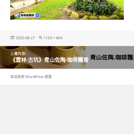
發
完
2020-08-27
1150 × 864
佈
整
日
尺
文
期:
寸
上層內容:
章
《雲林·古坑》青山佐陶·咖啡飄香
導
覽
本站採用 WordPress 建置