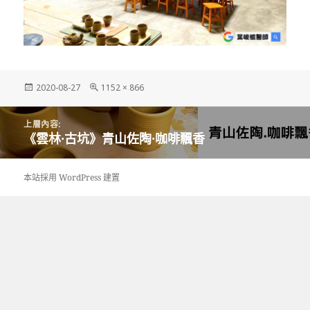
發
完
2020-08-27
1152 × 866
佈
整
日
尺
文
期:
寸
上層內容:
章
《雲林·古坑》青山佐陶·咖啡飄香
導
覽
本站採用 WordPress 建置