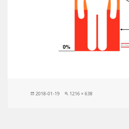
發
完
2018-01-19
1216 × 638
佈
整
日
尺
期:
寸