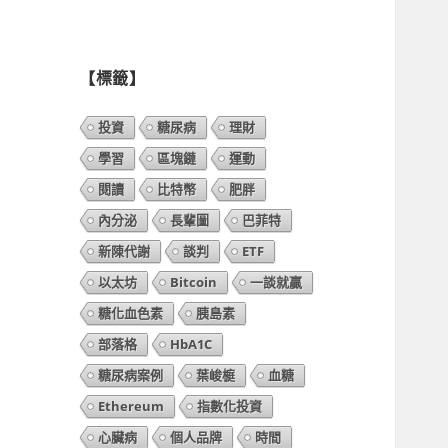
列
表】
【標籤】
投資
糖尿病
理財
學習
區塊鏈
運動
閱讀
比特幣
肥胖
內分泌
長輩圖
巴菲特
新陳代謝
談判
ETF
以太坊
Bitcoin
一談就贏
糖化血色素
胰島素
部落格
HbA1C
糖尿病案例
葉峻榳
血糖
Ethereum
指數化投資
心臟病
個人品牌
時間