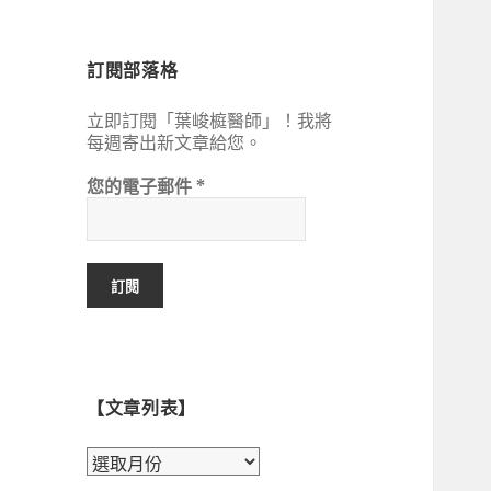
鍵
字:
訂閱部落格
立即訂閱「葉峻榳醫師」！我將
每週寄出新文章給您。
您的電子郵件
*
【文章列表】
【文
章