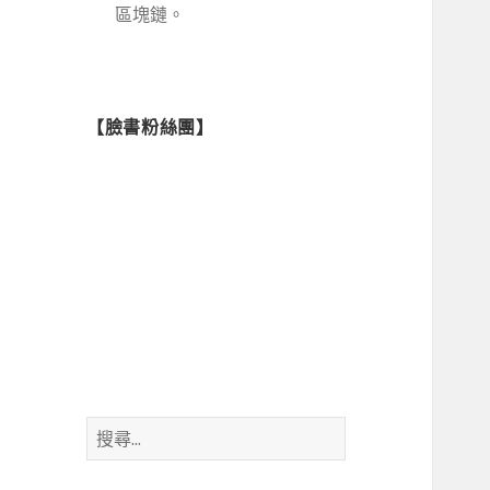
區塊鏈。
【臉書粉絲團】
搜
尋
關