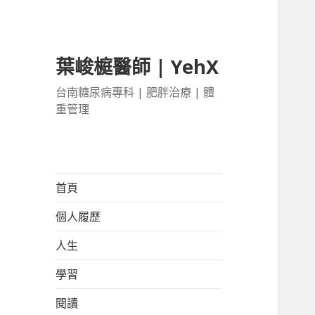
葉峻榳醫師 | YehX
台南糖尿病專科 | 肥胖治療 | 體
重管理
首頁
個人履歷
人生
學習
閱讀