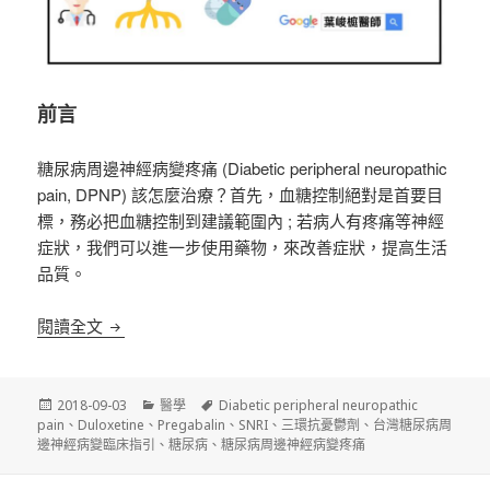
前言
糖尿病周邊神經病變疼痛 (Diabetic peripheral neuropathic
pain, DPNP) 該怎麼治療？首先，血糖控制絕對是首要目
標，務必把血糖控制到建議範圍內 ; 若病人有疼痛等神經
症狀，我們可以進一步使用藥物，來改善症狀，提高生活
品質。
《糖尿病》?我有糖尿病周邊神經病變疼痛，該怎麼
閱讀全文
發
分
標
2018-09-03
醫學
Diabetic peripheral neuropathic
佈
類
籤
pain
、
Duloxetine
、
Pregabalin
、
SNRI
、
三環抗憂鬱劑
、
台灣糖尿病周
日
邊神經病變臨床指引
、
糖尿病
、
糖尿病周邊神經病變疼痛
期: