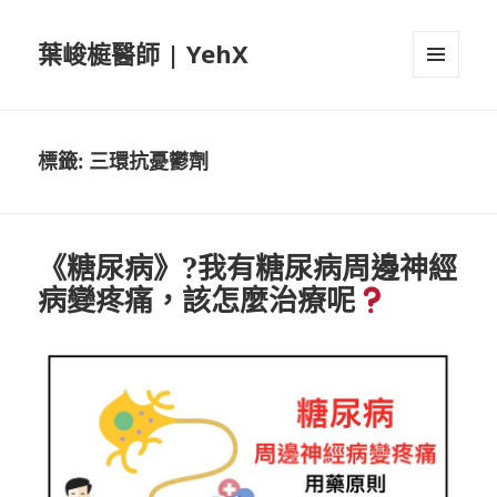
葉峻榳醫師 | YehX
選單及
小工具
標籤:
三環抗憂鬱劑
《糖尿病》?我有糖尿病周邊神經
病變疼痛，該怎麼治療呢