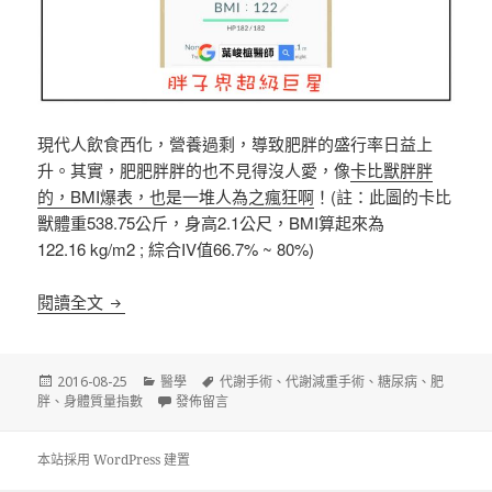
現代人飲食西化，營養過剩，導致肥胖的盛行率日益上
升。其實，肥肥胖胖的也不見得沒人愛，像
卡比獸胖胖
的，BMI爆表，也是一堆人為之瘋狂啊
！(註：此圖的卡比
獸體重538.75公斤，身高2.1公尺，BMI算起來為
122.16
kg/m2 ;
綜合IV值66.7% ~ 80%
)
《糖尿病》肥胖又有糖尿病，接受代謝手術後，有機
閱讀全文
發
分
標
2016-08-25
醫學
代謝手術
、
代謝減重手術
、
糖尿病
、
肥
佈
類
在〈《糖尿病》肥胖又有糖尿病，接受代謝手術後，有
籤
胖
、
身體質量指數
發佈留言
日
期:
本站採用 WordPress 建置