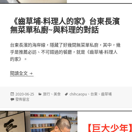
《齒草埔-料理人的家》台東長濱
無菜單私廚~與料理的對話
台東長濱的海岸線，隱藏了好幾間無菜單私廚，其中，幾
乎是推薦必訪、不可錯過的餐廳，就是《齒草埔-料理人
的家》。
《齒草埔-料理人的家》台東長濱無菜單私廚~與料理
閱讀全文
發
分
標
2020-06-25
旅行
、
美食
chihcaopu
、
台東
、
齒草埔
佈
在〈《齒草埔-料理人的家》台東長濱無菜單私廚~與料理的對話〉
類
籤
發佈留言
日
期: