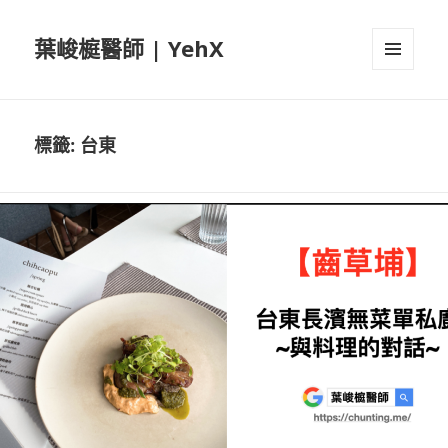
葉峻榳醫師 | YehX
選單及
小工具
標籤:
台東