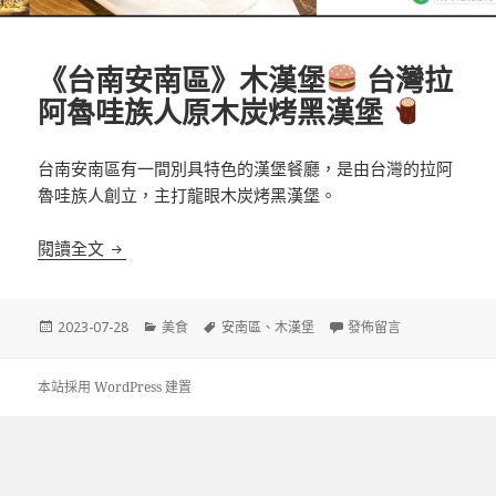
《台南安南區》木漢堡
台灣拉
阿魯哇族人原木炭烤黑漢堡
台南安南區有一間別具特色的漢堡餐廳，是由台灣的拉阿
魯哇族人創立，主打龍眼木炭烤黑漢堡。
《台南安南區》木漢堡
台灣拉阿魯哇族人原木炭烤
閱讀全文
發
分
標
在〈《台南安南區》木漢
2023-07-28
美食
安南區
、
木漢堡
發佈留言
佈
類
籤
日
期:
本站採用 WordPress 建置