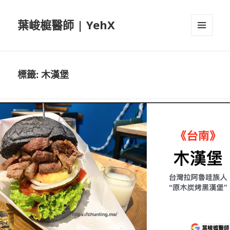
葉峻榳醫師 | YehX
選單及
小工具
標籤:
木漢堡