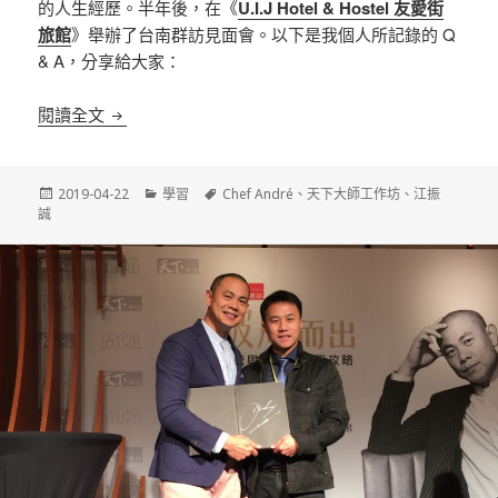
的人生經歷。半年後，在《
U.I.J Hotel & Hostel 友愛街
旅館
》舉辦了台南群訪見面會。以下是我個人所記錄的 Q
& A，分享給大家：
《天下大師工作坊》Talking with André 江振誠
閱讀全文
發
分
標
2019-04-22
學習
Chef André
、
天下大師工作坊
、
江振
佈
類
籤
誠
日
期: