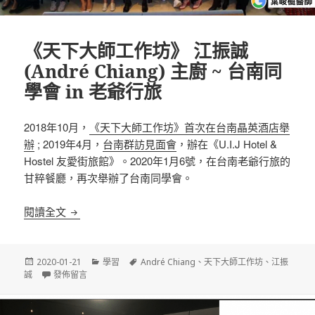
《天下大師工作坊》 江振誠
(André Chiang) 主廚 ~ 台南同
學會 in 老爺行旅
2018年10月，
《天下大師工作坊》首次在台南晶英酒店舉
辦
; 2019年4月，
台南群訪見面會
，辦在《U.I.J Hotel &
Hostel 友愛街旅館》。2020年1月6號，在台南老爺行旅的
甘粹餐廳，再次舉辦了台南同學會。
《天下大師工作坊》 江振誠 (André Chiang) 主廚 
閱讀全文
發
分
標
2020-01-21
學習
André Chiang
、
天下大師工作坊
、
江振
佈
在〈《天下大師工作坊》 江振誠 (André Chiang) 主廚 ~ 台南同學會 
類
籤
誠
發佈留言
日
期: