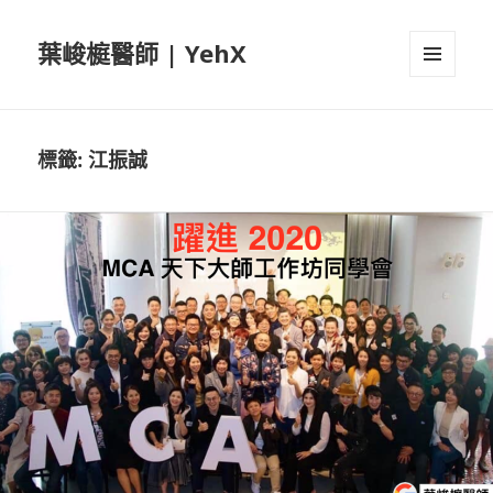
葉峻榳醫師 | YehX
選單及
小工具
標籤:
江振誠