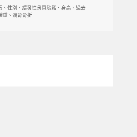
菸
、
性別
、
續發性骨質疏鬆
、
身高
、
過去
體重
、
髖骨骨折