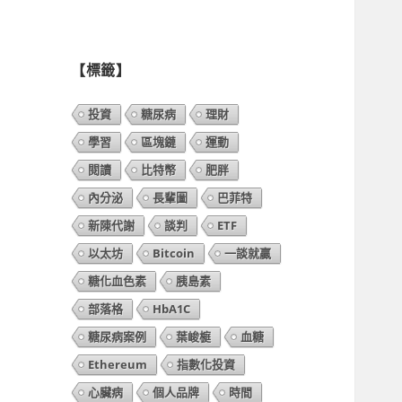
列
表】
【標籤】
投資
糖尿病
理財
學習
區塊鏈
運動
閱讀
比特幣
肥胖
內分泌
長輩圖
巴菲特
新陳代謝
談判
ETF
以太坊
Bitcoin
一談就贏
糖化血色素
胰島素
部落格
HbA1C
糖尿病案例
葉峻榳
血糖
Ethereum
指數化投資
心臟病
個人品牌
時間