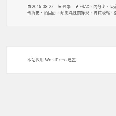
發
分
標
2016-08-23
醫學
FRAX
、
內分泌
、
吸
佈
類
籤
骨折史
、
類固醇
、
類風濕性關節炎
、
骨質疏鬆
、
日
期:
本站採用 WordPress 建置