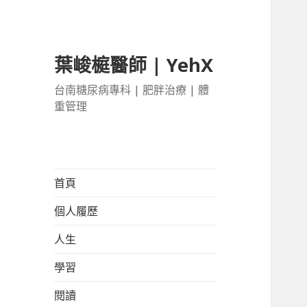
葉峻榳醫師 | YehX
台南糖尿病專科 | 肥胖治療 | 體
重管理
首頁
個人履歷
人生
學習
閱讀