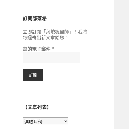
鍵
字:
訂閱部落格
立即訂閱「葉峻榳醫師」！我將
每週寄出新文章給您。
您的電子郵件
*
【文章列表】
【文
章