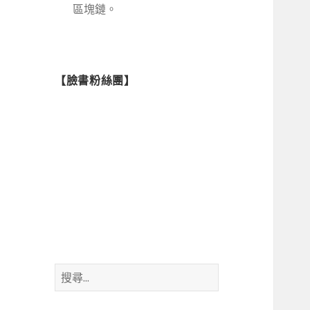
區塊鏈。
【臉書粉絲團】
搜
尋
關