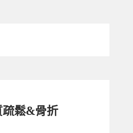
質疏鬆&骨折