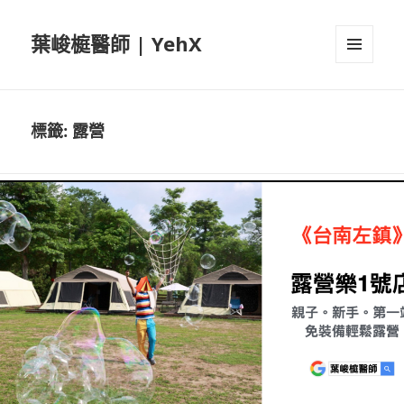
葉峻榳醫師 | YehX
選單及
小工具
標籤:
露營