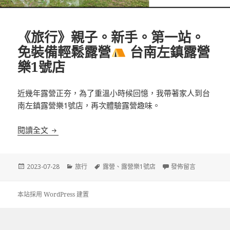
《旅行》親子。新手。第一站。
免裝備輕鬆露營
台南左鎮露營
樂1號店
近幾年露營正夯，為了重溫小時候回憶，我帶著家人到台
南左鎮露營樂1號店，再次體驗露營趣味。
《旅行》親子。新手。第一站。免裝備輕鬆露營
台南
閱讀全文
發
分
標
在〈《旅行》親子。
2023-07-28
旅行
露營
、
露營樂1號店
發佈留言
佈
類
籤
日
期:
本站採用 WordPress 建置