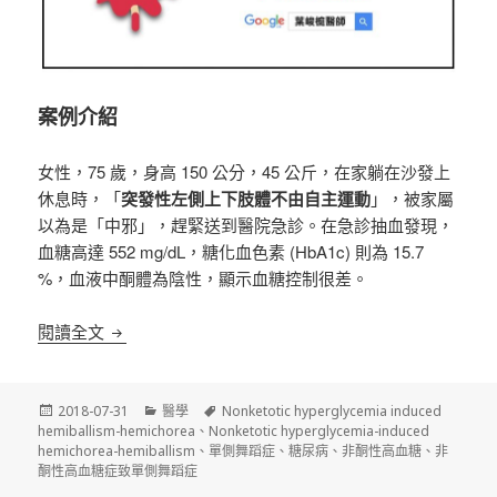
案例介紹
女性，75 歲，身高 150 公分，45 公斤，在家躺在沙發上
休息時，「
突發性左側上下肢體不由自主運動
」，被家屬
以為是「中邪」，趕緊送到醫院急診。在急診抽血發現，
血糖高達 552 mg/dL，糖化血色素 (HbA1c) 則為 15.7
%，血液中酮體為陰性，顯示血糖控制很差。
突發性單側舞蹈症
竟然是高血糖在作怪
閱讀全文
發
分
標
2018-07-31
醫學
Nonketotic hyperglycemia induced
佈
類
籤
hemiballism-hemichorea
、
Nonketotic hyperglycemia-induced
日
hemichorea-hemiballism
、
單側舞蹈症
、
糖尿病
、
非酮性高血糖
、
非
期:
酮性高血糖症致單側舞蹈症