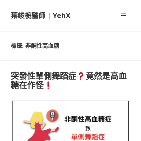
葉峻榳醫師 | YehX
選單及
小工具
標籤:
非酮性高血糖
突發性單側舞蹈症
竟然是高血
糖在作怪