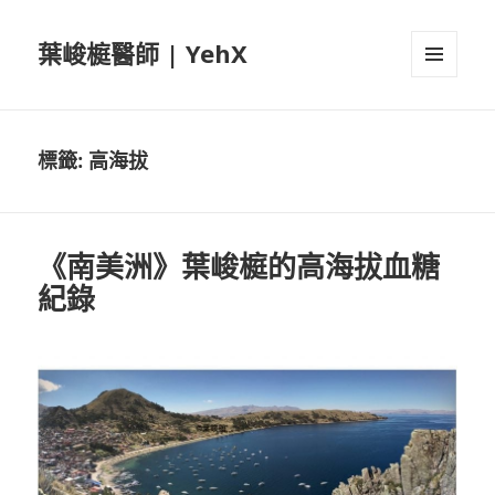
葉峻榳醫師 | YehX
選單及
小工具
標籤:
高海拔
《南美洲》葉峻榳的高海拔血糖
紀錄