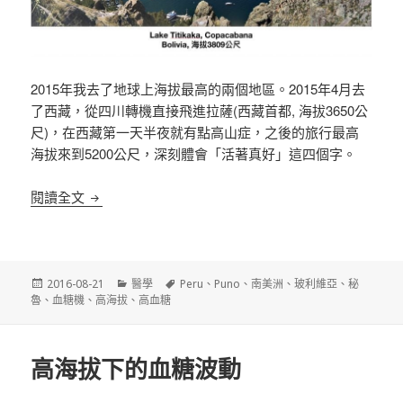
2015年我去了地球上海拔最高的兩個地區。2015年4月去
了西藏，從四川轉機直接飛進拉薩(西藏首都, 海拔3650公
尺)，在西藏第一天半夜就有點高山症，之後的旅行最高
海拔來到5200公尺，深刻體會「活著真好」這四個字。
《南美洲》葉峻榳的高海拔血糖紀錄
閱讀全文
發
分
標
2016-08-21
醫學
Peru
、
Puno
、
南美洲
、
玻利維亞
、
秘
佈
類
籤
魯
、
血糖機
、
高海拔
、
高血糖
日
期:
高海拔下的血糖波動