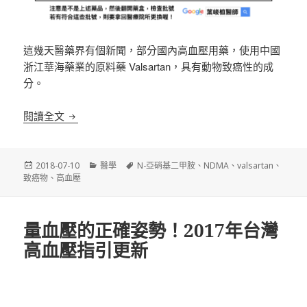
這幾天醫藥界有個新聞，部分國內高血壓用藥，使用中國
浙江華海藥業的原料藥 Valsartan，具有動物致癌性的成
分。
《高血壓藥物》含有致癌物
閱讀全文
發
分
標
2018-07-10
醫學
N-亞硝基二甲胺
、
NDMA
、
valsartan
、
佈
類
籤
致癌物
、
高血壓
日
期:
量血壓的正確姿勢！2017年台灣
高血壓指引更新