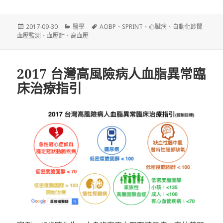
發
分
標
2017-09-30
醫學
AOBP
、
SPRINT
、
心臟病
、
自動化診間
佈
類
籤
血壓監測
、
血壓計
、
高血壓
日
期:
2017 台灣高風險病人血脂異常臨
床治療指引