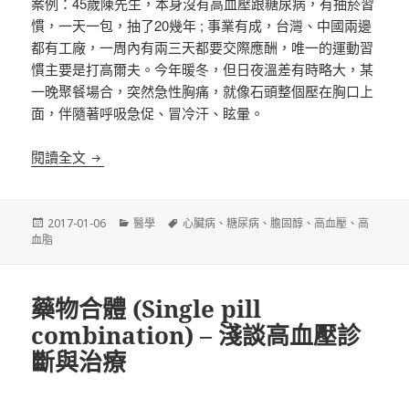
案例：45歲陳先生，本身沒有高血壓跟糖尿病，有抽菸習
慣，一天一包，抽了20幾年 ; 事業有成，台灣、中國兩邊
都有工廠，一周內有兩三天都要交際應酬，唯一的運動習
慣主要是打高爾夫。今年暖冬，但日夜溫差有時略大，某
一晚聚餐場合，突然急性胸痛，就像石頭整個壓在胸口上
面，伴隨著呼吸急促、冒冷汗、眩暈。
2017 台灣高風險病人血脂異常臨床治療指引
閱讀全文
發
分
標
2017-01-06
醫學
心臟病
、
糖尿病
、
膽固醇
、
高血壓
、
高
佈
類
籤
血脂
日
期:
藥物合體 (Single pill
combination) – 淺談高血壓診
斷與治療