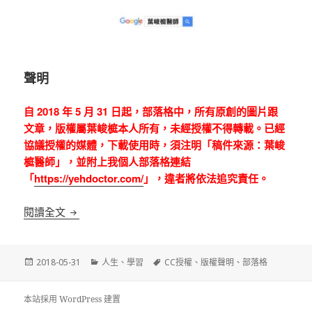
聲明
自 2018 年 5 月 31 日起，部落格中，所有原創的
圖片跟
文章，版權屬葉峻榳本人所有，未經授權不得轉載。
已經
協議授權的媒體，下載使用時，須注明「稿件來源：葉峻
榳醫師」，並附上我個人部落格連結
「
https://yehdoctor.com/
」，違者將依法追究責任。
【公告】即日起，本部落格保留一切權利
閱讀全文
發
分
標
2018-05-31
人生
、
學習
CC授權
、
版權聲明
、
部落格
佈
類
籤
日
期:
本站採用 WordPress 建置