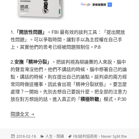
1.
「開放性問題」
。FBI 最有效的談判工具：「提出開放
性問題」。可以爭取時間，讓對手以為主控權在自己手
上，其實他們的思考已經被問題限制住。P.8
2.
安撫「精神分裂」
。把談判視為辯論賽的人來說，腦中
的聲音淹沒他們。他們不講話的時候，腦中想著自己的論
點，講話的時候，則在提出自己的論點。談判桌的兩方經
常同時做這種事，因此會出現「精神分裂狀態」。要怎麼
處理？一開始，先別去想自己要說什麼，把全部的注意力
放在對方想說的話，進入真正的「
積極聆聽
」模式。P.30
FBI 談判協商術 (Never Split the Difference) – 
閱讀全文
發
分
標
2018-02-18
人生
、
閱讀
FBI談判協商術
、
Never Split the