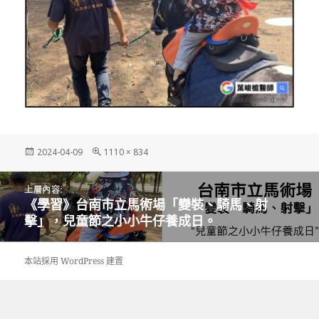
發
完
2024-04-09
1110 × 834
佈
整
日
尺
文
期:
寸
上層內容:
章
《學習》台南市立馬術場「變裝、騎馬、射
導
擊」，兒童節之小小牛仔養成日。
覽
本站採用 WordPress 建置