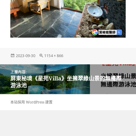
發
完
2023-09-30
1154 × 866
佈
整
日
尺
文
期:
寸
上層內容:
章
屏東秘境《星苑Villa》坐擁翠綠山景的無邊際
導
游泳池
覽
本站採用 WordPress 建置