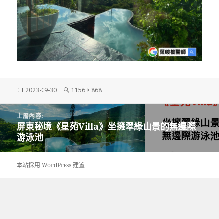
發
完
2023-09-30
1156 × 868
佈
整
日
尺
文
期:
寸
上層內容:
章
屏東秘境《星苑Villa》坐擁翠綠山景的無邊際
導
游泳池
覽
本站採用 WordPress 建置