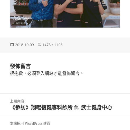
發
完
2018-10-09
1478 × 1108
佈
整
日
尺
期:
寸
發佈留言
很抱歉，必須
登入
網站才能發佈留言。
文
上層內容:
章
《參訪》翔暘復健專科診所 ft. 武士健身中心
導
覽
本站採用 WordPress 建置