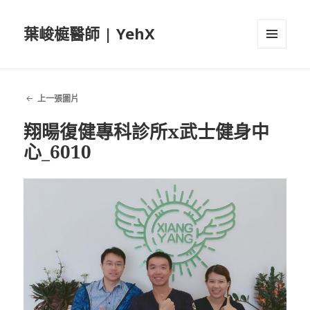
葉峻榳醫師 | YehX
選單及
小工具
上一張圖片
翔暘復健專科診所x武士健身中
心_6010