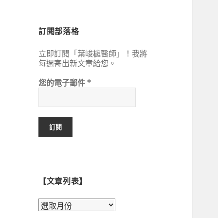
鍵
字:
訂閱部落格
立即訂閱「葉峻榳醫師」！我將
每週寄出新文章給您。
您的電子郵件
*
【文章列表】
【文
章