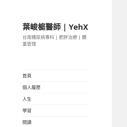
葉峻榳醫師 | YehX
台南糖尿病專科 | 肥胖治療 | 體
重管理
首頁
個人履歷
人生
學習
閱讀