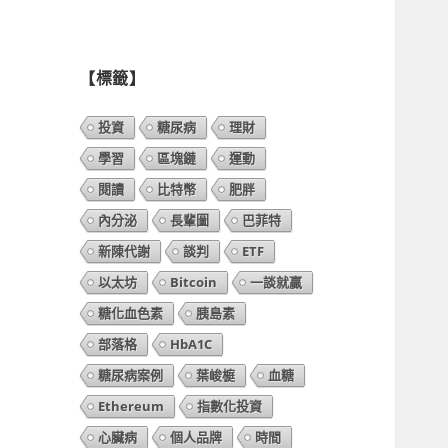
列
表】
【標籤】
投資
糖尿病
理財
學習
區塊鏈
運動
閱讀
比特幣
肥胖
內分泌
長輩圖
巴菲特
新陳代謝
談判
ETF
以太坊
Bitcoin
一談就贏
糖化血色素
胰島素
部落格
HbA1C
糖尿病案例
葉峻榳
血糖
Ethereum
指數化投資
心臟病
個人品牌
時間