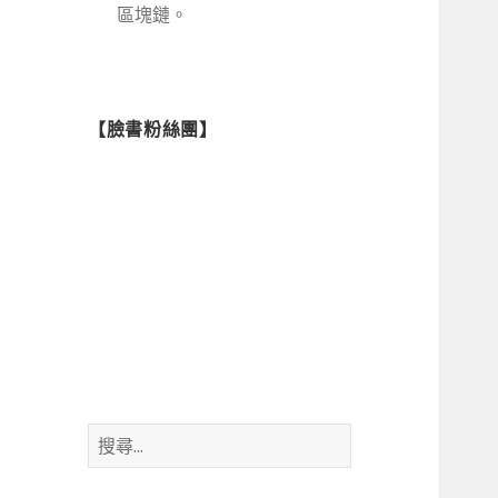
區塊鏈。
【臉書粉絲團】
搜
尋
關