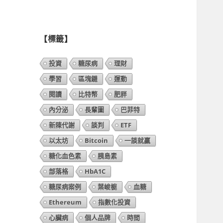
列
表】
【標籤】
投資
糖尿病
理財
學習
區塊鏈
運動
閱讀
比特幣
肥胖
內分泌
長輩圖
巴菲特
新陳代謝
談判
ETF
以太坊
Bitcoin
一談就贏
糖化血色素
胰島素
部落格
HbA1C
糖尿病案例
葉峻榳
血糖
Ethereum
指數化投資
心臟病
個人品牌
時間