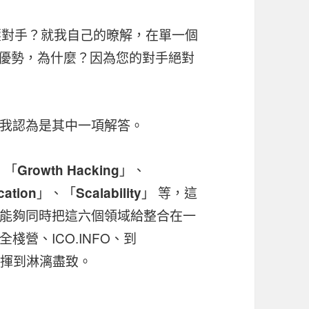
壓對手？就我自己的暸解，在單一個
倍優勢，為什麼？因為您的對手絕對
我認為是其中一項解答。
、「
」、
Growth Hacking
」、「
」 等，這
cation
Scalability
能夠同時把這六個領域給整合在一
營、ICO.INFO、到
學發揮到淋漓盡致。