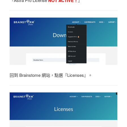
『Astra Pro License
NOT ACTIVE！
』
回到 Brainstome 網站，點選『Licenses』。