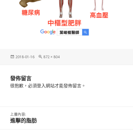
發
完
2018-01-16
872 × 804
佈
整
日
尺
期:
寸
發佈留言
很抱歉，必須
登入
網站才能發佈留言。
文
上層內容:
章
進擊的脂肪
導
覽