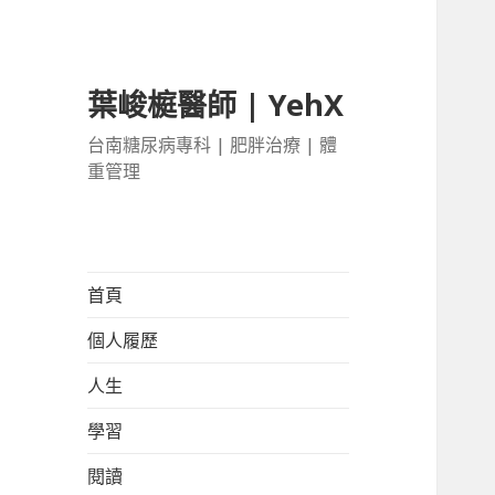
葉峻榳醫師 | YehX
台南糖尿病專科 | 肥胖治療 | 體
重管理
首頁
個人履歷
人生
學習
閱讀