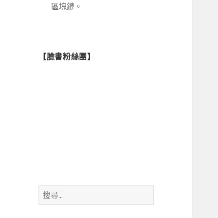
區塊鏈。
【臉書粉絲團】
搜
尋
關