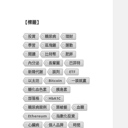
列
表】
【標籤】
投資
糖尿病
理財
學習
區塊鏈
運動
閱讀
比特幣
肥胖
內分泌
長輩圖
巴菲特
新陳代謝
談判
ETF
以太坊
Bitcoin
一談就贏
糖化血色素
胰島素
部落格
HbA1C
糖尿病案例
葉峻榳
血糖
Ethereum
指數化投資
心臟病
個人品牌
時間