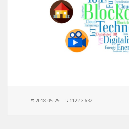
發
完
2018-05-29
1122 × 632
佈
整
日
尺
期:
寸