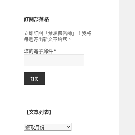
鍵
字:
訂閱部落格
立即訂閱「葉峻榳醫師」！我將
每週寄出新文章給您。
您的電子郵件
*
【文章列表】
【文
章