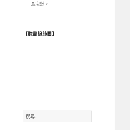
區塊鏈。
【臉書粉絲團】
搜
尋
關