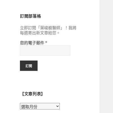
鍵
字:
訂閱部落格
立即訂閱「葉峻榳醫師」！我將
每週寄出新文章給您。
您的電子郵件
*
【文章列表】
【文
章