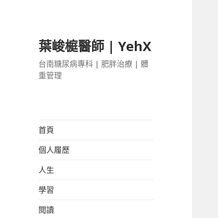
葉峻榳醫師 | YehX
台南糖尿病專科 | 肥胖治療 | 體
重管理
首頁
個人履歷
人生
學習
閱讀