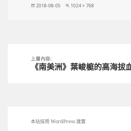
發
完
2018-08-05
1024 × 768
佈
整
日
尺
期:
寸
文
章
上層內容:
《南美洲》葉峻榳的高海拔
導
覽
本站採用 WordPress 建置