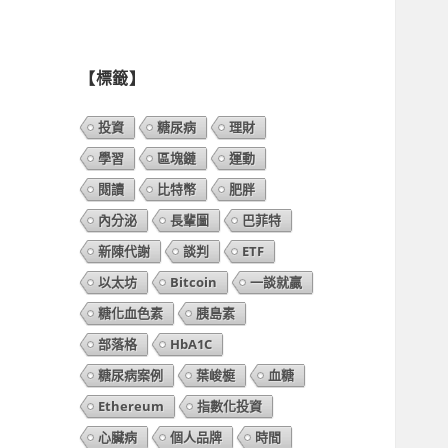
列
表】
【標籤】
投資
糖尿病
理財
學習
區塊鏈
運動
閱讀
比特幣
肥胖
內分泌
長輩圖
巴菲特
新陳代謝
談判
ETF
以太坊
Bitcoin
一談就贏
糖化血色素
胰島素
部落格
HbA1C
糖尿病案例
葉峻榳
血糖
Ethereum
指數化投資
心臟病
個人品牌
時間