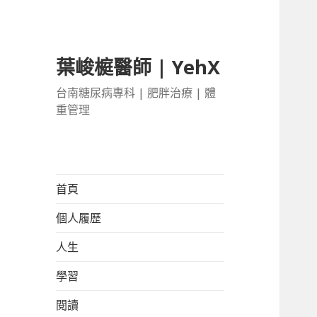
葉峻榳醫師 | YehX
台南糖尿病專科 | 肥胖治療 | 體
重管理
首頁
個人履歷
人生
學習
閱讀