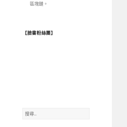
區塊鏈。
【臉書粉絲團】
搜
尋
關