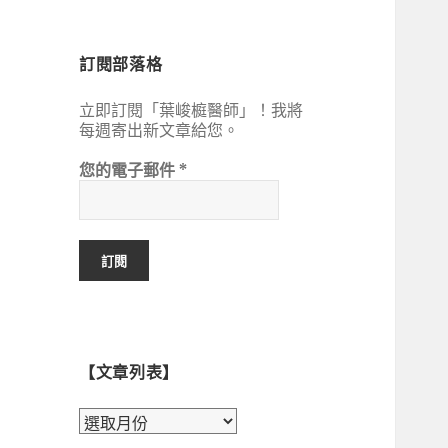
鍵
字:
訂閱部落格
立即訂閱「葉峻榳醫師」！我將
每週寄出新文章給您。
您的電子郵件
*
【文章列表】
【文
章