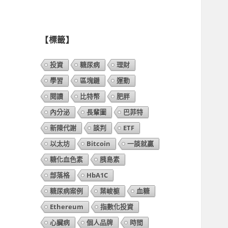
列
表】
【標籤】
投資
糖尿病
理財
學習
區塊鏈
運動
閱讀
比特幣
肥胖
內分泌
長輩圖
巴菲特
新陳代謝
談判
ETF
以太坊
Bitcoin
一談就贏
糖化血色素
胰島素
部落格
HbA1C
糖尿病案例
葉峻榳
血糖
Ethereum
指數化投資
心臟病
個人品牌
時間