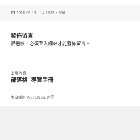
發
完
2018-05-13
1328 × 696
佈
整
日
尺
期:
寸
發佈留言
很抱歉，必須
登入
網站才能發佈留言。
文
上層內容:
章
部落格 導覽手冊
導
覽
本站採用 WordPress 建置