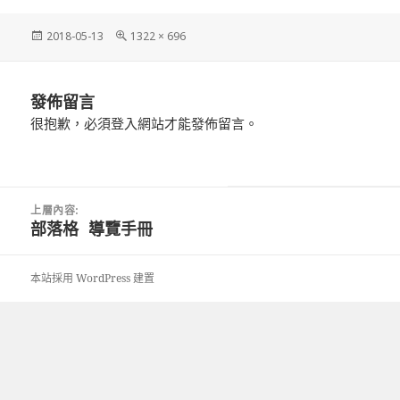
發
完
2018-05-13
1322 × 696
佈
整
日
尺
期:
寸
發佈留言
很抱歉，必須
登入
網站才能發佈留言。
文
上層內容:
章
部落格 導覽手冊
導
覽
本站採用 WordPress 建置