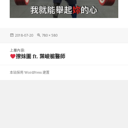
發
完
2018-07-20
780 × 580
佈
整
日
尺
文
期:
寸
上層內容:
章
撩妹圖 ft. 葉峻榳醫師
導
覽
本站採用 WordPress 建置