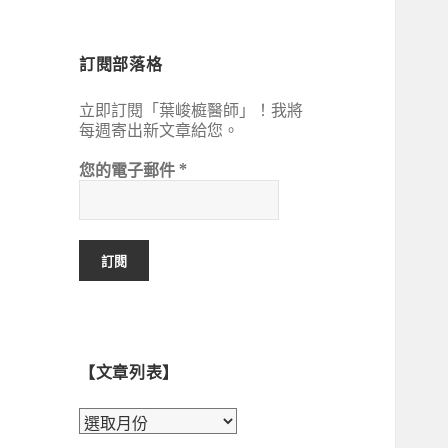
鍵
字:
訂閱部落格
立即訂閱「葉峻榳醫師」！我將
每週寄出新文章給您。
您的電子郵件
*
【文章列表】
【文
章