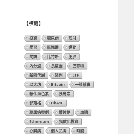
列
表】
【標籤】
投資
糖尿病
理財
學習
區塊鏈
運動
閱讀
比特幣
肥胖
內分泌
長輩圖
巴菲特
新陳代謝
談判
ETF
以太坊
Bitcoin
一談就贏
糖化血色素
胰島素
部落格
HbA1C
糖尿病案例
葉峻榳
血糖
Ethereum
指數化投資
心臟病
個人品牌
時間