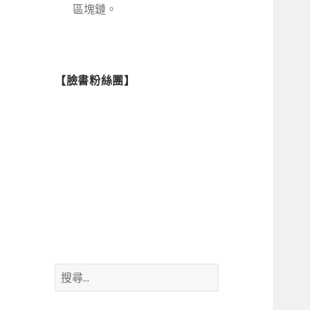
區塊鏈。
【臉書粉絲團】
搜
尋
關