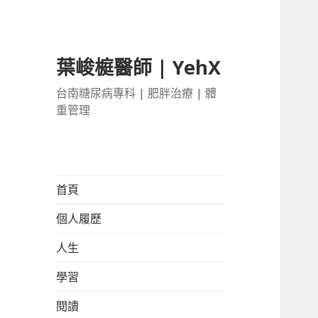
葉峻榳醫師 | YehX
台南糖尿病專科 | 肥胖治療 | 體
重管理
首頁
個人履歷
人生
學習
閱讀