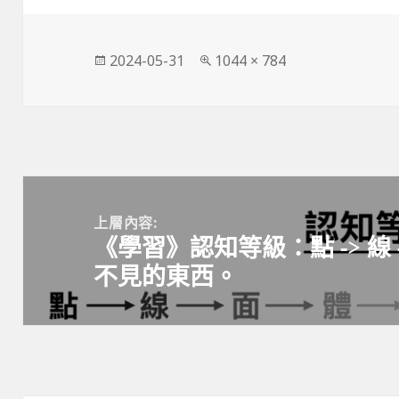
發
完
2024-05-31
1044 × 784
佈
整
日
尺
期:
寸
文
章
上層內容:
《學習》認知等級：點 -> 線 -> 
導
不見的東西。
覽